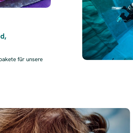
d,
akete für unsere