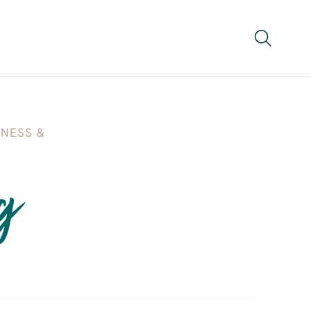
NESS &
g