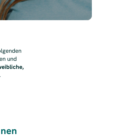
olgenden
hen und
eibliche,
.
nnen