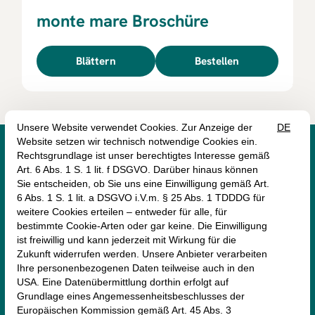
monte mare Broschüre
Blättern
Bestellen




monte mare Rheinbach
Münstereifeler Straße 69
53359 Rheinbach
+49 (2226) 9030 -0
rheinbach@monte-mare.de