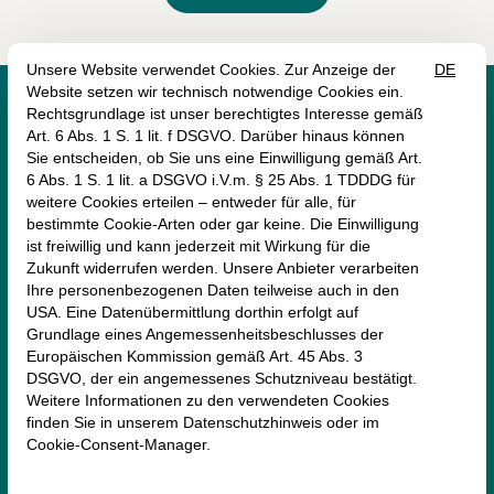




monte mare Rheinbach
Münstereifeler Straße 69
53359 Rheinbach
+49 (2226) 9030 -0
rheinbach@monte-mare.de
AGB (Online-Shop)
Impressum
Datenschutz
Erklärung zur Barrierefreiheit
Newsletter
Vertrag widerrufen
.