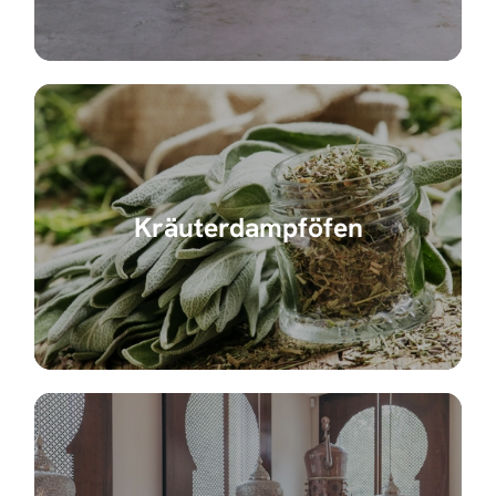
Kräuterdampföfen