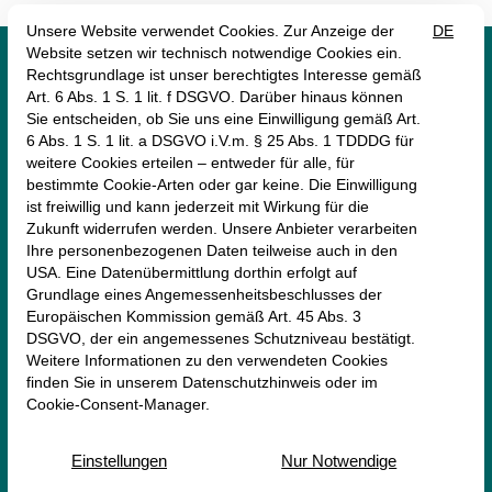




monte mare Rheinbach
Münstereifeler Straße 69
53359 Rheinbach
+49 (2226) 9030 -0
rheinbach@monte-mare.de
AGB (Online-Shop)
Impressum
Datenschutz
Erklärung zur Barrierefreiheit
Newsletter
Vertrag widerrufen
.
© 2026 — monte mare Rheinbach