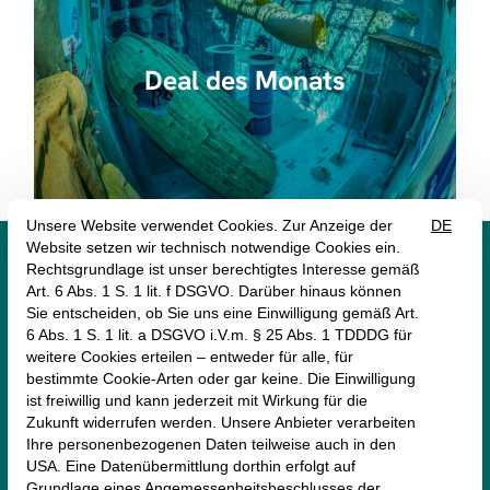
Deal des Monats




monte mare Rheinbach
Münstereifeler Straße 69
53359 Rheinbach
+49 (2226) 9030 -0