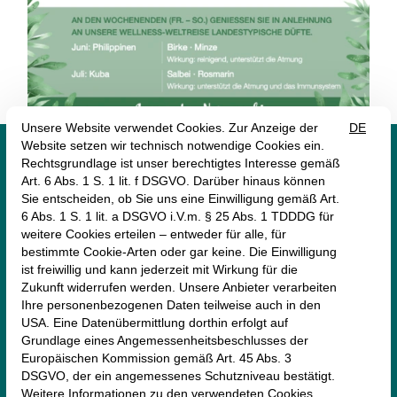




monte mare Rheinbach
Münstereifeler Straße 69
53359 Rheinbach
+49 (2226) 9030 -0
rheinbach@monte-mare.de
AGB (Online-Shop)
Impressum
Datenschutz