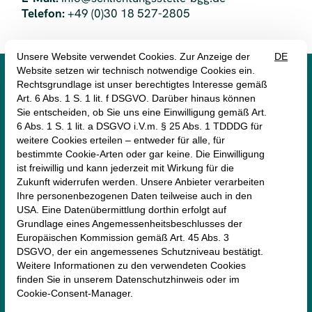
Telefon:
+49 (0)30 18 527-2805




monte mare Rheinbach
Münstereifeler Straße 69
53359 Rheinbach
+49 (2226) 9030 -0
rheinbach@monte-mare.de
AGB (Online-Shop)
Impressum
Datenschutz
Erklärung zur Barrierefreiheit
Newsletter
Vertrag widerrufen
.