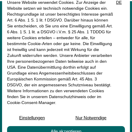




monte mare Rheinbach
Münstereifeler Straße 69
53359 Rheinbach
+49 (2226) 9030 -0
rheinbach@monte-mare.de
AGB (Online-Shop)
Impressum
Datenschutz
Erklärung zur Barrierefreiheit
Newsletter
Vertrag widerrufen
.
© 2026 — monte mare Rheinbach