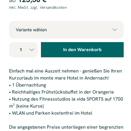
ab
inkl. MwSt. zzgl. Versandkosten
Variante wählen
Doppelzimmer Superior für 1
125,50 €
In den Warenkorb
Person (Anreise So. bis Do.)
Doppelzimmer Superior für 1
175,50 €
Einfach mal eine Auszeit nehmen - genießen Sie Ihren
Person (Anreise Fr., Sa., Feiertag)
Kurzurlaub im monte mare Hotel in Andernach!
• 1 Übernachtung
Doppelzimmer de Luxe für 1
145,50 €
• Reichhaltiges Frühstücksbuffet in der Orangerie
Person (Anreise So. bis Do.)
• Nutzung des Fitnessstudios la vida SPORTS auf 1700
m² (keine Kurse)
Doppelzimmer de Luxe für 1
205,50 €
• WLAN und Parken kostenfrei im Hotel
Person (Anreise Fr., Sa., Feiertag)
Die angegebenen Preise unterliegen einer begrenzten
Suite für 1 Person (Anreise So. bis