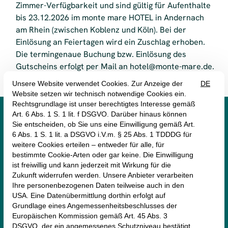
195,50 €
Zimmer-Verfügbarkeit und sind gültig für Aufenthalte
Do.)
bis 23.12.2026 im monte mare HOTEL in Andernach
am Rhein (zwischen Koblenz und Köln). Bei der
Suite für 1 Person (Anreise Fr., Sa.,
265,50 €
Einlösung an Feiertagen wird ein Zuschlag erhoben.
Feiertag)
Die termingenaue Buchung bzw. Einlösung des
Gutscheins erfolgt per Mail an hotel@monte-mare.de.
Doppelzimmer Superior für 2
162,00 €
Personen ( (Anreise So. bis Do.)
Doppelzimmer Superior für 2
Personen (Anreise Fr., Sa.,
192,00 €
Feiertag)




Doppelzimmer de Luxe für 2
202,00 €
Personen (Anreise So. bis Do.)
monte mare Andernach
Klingelswiese 1
Doppelzimmer de Luxe für 2
Personen (Anreise Fr., Sa.,
222,00 €
56626 Andernach
Feiertag)
02632-9872210
andernach@monte-mare.de