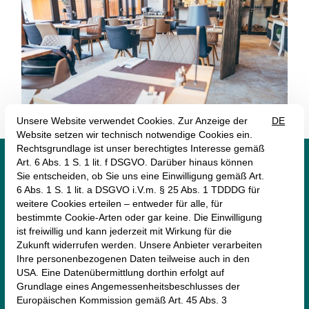




monte mare Andernach
Klingelswiese 1
56626 Andernach
02632-9872210
andernach@monte-mare.de