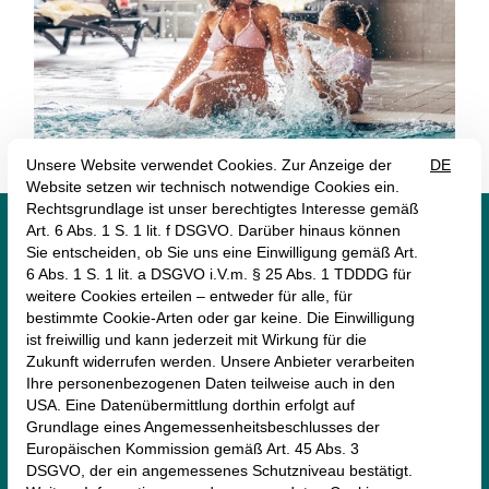




monte mare Schliersee
Perfallstraße 4
83727 Schliersee
08026-920900
schliersee@monte-mare.de