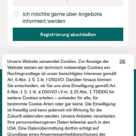
Ich möchte gerne über Angebote
informiert werden
Registrierung abschließen




monte mare Schliersee
Perfallstraße 4
83727 Schliersee