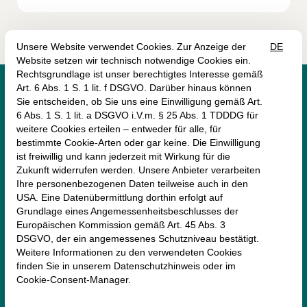




monte mare Schliersee
Perfallstraße 4
83727 Schliersee
08026-920900
schliersee@monte-mare.de
AGB (Online-Shop)
Impressum
Datenschutz
Erklärung zur Barrierefreiheit
Vertrag widerrufen