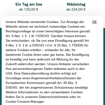
Ein Tag am See
Mädelstag
ab
125,00 €
ab
234,00 €




monte mare Tegernsee
Hauptstraße 63
83684 Tegernsee
08022/1874770
tegernsee@monte-mare.de
AGB (Online-Shop)
Impressum
Datenschutz