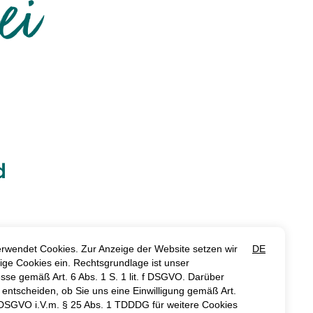
ei
d
e einzigartige
schalpreis zu
n ganzen Tag -
 wollen.