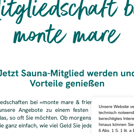
itgliedschaft b
monte mare
Jetzt Sauna-Mitglied werden un
Vorteile genießen
iedschaften bei »monte mare & friends« haben Sie di
 unsere Angebote zu einem festen monatlichen Pau
das, so oft Sie möchten. Ob morgens, abends oder de
ie ganz einfach, wie viel Geld Sie jeden Monat sparen