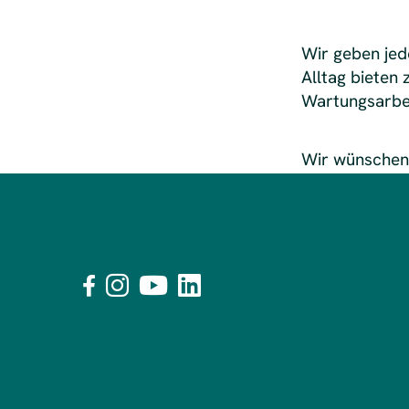
Wir geben jed
Alltag biete
Wartungsarbei
Wir wünschen 



