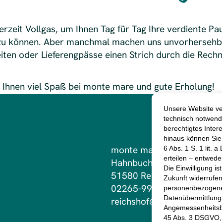
erzeit Vollgas, um Ihnen Tag für Tag Ihre verdiente P
n zu können. Aber manchmal machen uns unvorhersehb
ten oder Lieferengpässe einen Strich durch die Rech
Ihnen viel Spaß bei monte mare und gute Erholung!
monte mare Reichshof
Hahnbucher Straße 21
51580 Reichshof
02265-997400
reichshof@monte-mare.de