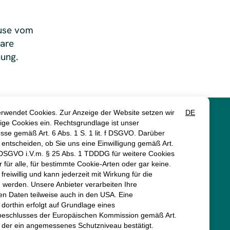
ause vom
are
nung.