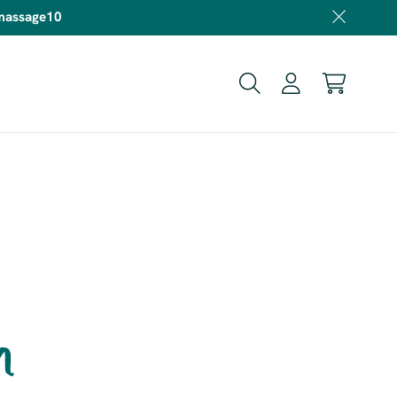
 massage10
n