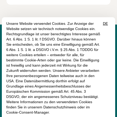




monte mare Kaiserslautern
Mailänder Straße 6
67657 Kaiserslautern
0631/3038-0
kaiserslautern@monte-mare.de
AGB (Online-Shop)
Impressum
Datenschutz
Erklärung zur Barrierefreiheit
Vertrag widerrufen