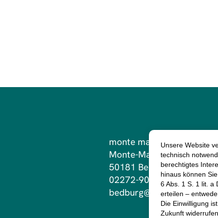
monte mare Bedburg
Monte-Mare-Weg 1
50181 Bedburg
02272-906800
bedburg@monte-mare.de