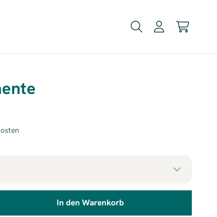
ente
kosten
son
119,00 €
In den Warenkorb