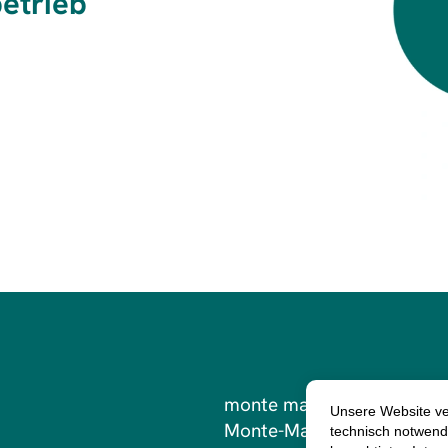
etrieb
monte mare Bedburg
Monte-Mare-Weg 1